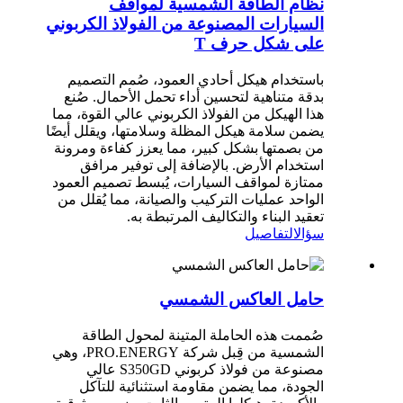
نظام الطاقة الشمسية لمواقف
السيارات المصنوعة من الفولاذ الكربوني
على شكل حرف T
باستخدام هيكل أحادي العمود، صُمم التصميم
بدقة متناهية لتحسين أداء تحمل الأحمال. صُنع
هذا الهيكل من الفولاذ الكربوني عالي القوة، مما
يضمن سلامة هيكل المظلة وسلامتها، ويقلل أيضًا
من بصمتها بشكل كبير، مما يعزز كفاءة ومرونة
استخدام الأرض. بالإضافة إلى توفير مرافق
ممتازة لمواقف السيارات، يُبسط تصميم العمود
الواحد عمليات التركيب والصيانة، مما يُقلل من
تعقيد البناء والتكاليف المرتبطة به.
سؤال
التفاصيل
حامل العاكس الشمسي
صُممت هذه الحاملة المتينة لمحول الطاقة
الشمسية من قِبل شركة PRO.ENERGY، وهي
مصنوعة من فولاذ كربوني S350GD عالي
الجودة، مما يضمن مقاومة استثنائية للتآكل