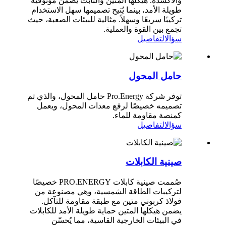
والأكسدة. هيكلها المتين والثابت يضمن موثوقية
طويلة الأمد، بينما يُتيح تصميمها سهل الاستخدام
تركيبًا سريعًا وسهلاً. مثالية للبيئات الصعبة، حيث
تجمع بين القوة والعملية.
سؤال
التفاصيل
حامل المحول
توفر شركة Pro.Energy حامل المحول، والذي تم
تصميمه خصيصًا لرفع معدات المحول، ويعمل
كمنصة مقاومة للماء.
سؤال
التفاصيل
صينية الكابلات
صُممت صينية كابلات PRO.ENERGY خصيصًا
لتركيبات الطاقة الشمسية، وهي مصنوعة من
فولاذ كربوني متين مع طبقة مقاومة للتآكل.
يضمن هيكلها المتين حماية طويلة الأمد للكابلات
في البيئات الخارجية القاسية، مما يُحسّن