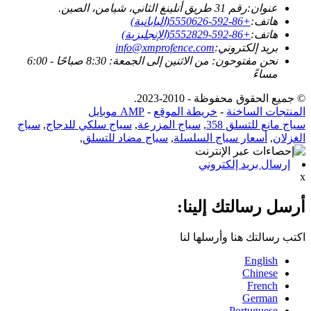
عنوان:
رقم 31 طريق أنلينغ الثاني، شيامن، الصين.
هاتف:
+86-592-5550626(اليابانية)
هاتف:
+86-592-5552829(الإنجليزية)
بريد إلكتروني:
info@xmprofence.com
نحن مفتوحون: من الاثنين إلى الجمعة: 8:30 صباحًا - 6:00
مساءً
© جميع الحقوق محفوظة - 2010-2023.
المنتجات الساخنة
-
خريطة الموقع
-
AMP موبايل
سياج مانع للتسلق 358
,
سياج المزرعة
,
سياج سلكي للدجاج
,
سياج
الغزلان
,
أسعار سياج السلسلة
,
سياج مضاد للتسلق
,
إرسال بريد إلكتروني
x
أرسل رسالتك إلينا:
اكتب رسالتك هنا وأرسلها لنا
English
Chinese
French
German
Portuguese