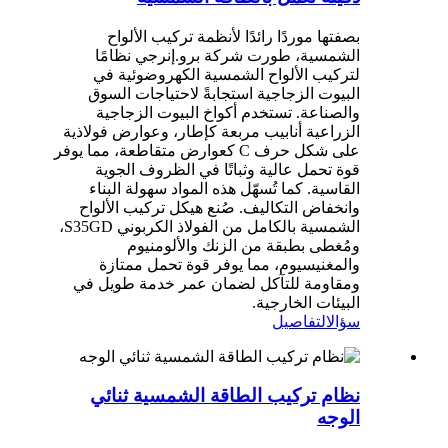
بصفتها موردًا رائدًا لأنظمة تركيب الألواح
الشمسية، طورت شركة برو.إنرجي نظامًا
لتركيب الألواح الشمسية الكهروضوئية في
البيوت الزجاجية استجابةً لاحتياجات السوق
والصناعة. تستخدم أكواخ البيوت الزجاجية
الزراعية أنابيب مربعة كإطار، وعوارض فولاذية
على شكل حرف C كعوارض متقاطعة، مما يوفر
قوة تحمل عالية وثباتًا في الظروف الجوية
القاسية. كما تُسهّل هذه المواد سهولة البناء
وانخفاض التكاليف. صُنع هيكل تركيب الألواح
الشمسية بالكامل من الفولاذ الكربوني S35GD،
ومُغطى بطبقة من الزنك والألومنيوم
والمغنيسيوم، مما يوفر قوة تحمل ممتازة
ومقاومة للتآكل لضمان عمر خدمة طويل في
البيئات الخارجية.
سؤال
التفاصيل
نظام تركيب الطاقة الشمسية ثنائي
الوجه