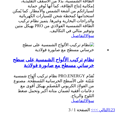
الطاقة الشمسية، بدلاً من الأسقف التقليدية،
إمكانية إنتاج الطاقة، كما أنها تُوفر حماية
لسياراتكم من أشعة الشمس والأمطار. كما يُمكن
استخدامها كمحطة شحن للسيارات الكهربائية
والدراجات البخارية وغيرها. يتميز نظام تركيب
الطاقة الشمسية الفولاذي من PRO بهيكل متين
وتوفير مثالي في التكاليف.
سؤال
التفاصيل
نظام تركيب الألواح الشمسية على سطح
خرساني مسطح مع صابورة فولاذية
تُقدّم PRO.ENERGY نظام تركيب ألواح شمسية
مُثبّتة على الأسطح الخرسانية المُسطّحة. مصنوع
من الفولاذ الكربوني المُصمّم بهيكل أقوى مع
دعامات أفقية لضمان متانة أكبر وتحمل ضغط
الثلوج والرياح.
سؤال
التفاصيل
3
2
1
التالي >
>>
الصفحة 1 / 3