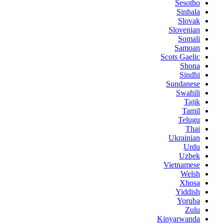
Sesotho
Sinhala
Slovak
Slovenian
Somali
Samoan
Scots Gaelic
Shona
Sindhi
Sundanese
Swahili
Tajik
Tamil
Telugu
Thai
Ukrainian
Urdu
Uzbek
Vietnamese
Welsh
Xhosa
Yiddish
Yoruba
Zulu
Kinyarwanda