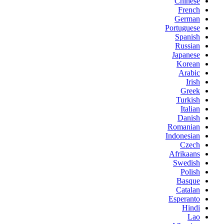
Chinese
French
German
Portuguese
Spanish
Russian
Japanese
Korean
Arabic
Irish
Greek
Turkish
Italian
Danish
Romanian
Indonesian
Czech
Afrikaans
Swedish
Polish
Basque
Catalan
Esperanto
Hindi
Lao