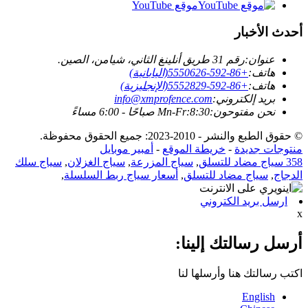
موقع YouTube
أحدث الأخبار
عنوان:
رقم 31 طريق أنلينغ الثاني، شيامن، الصين.
هاتف:
+86-592-5550626(اليابانية)
هاتف:
+86-592-5552829(الإنجليزية)
بريد إلكتروني:
info@xmprofence.com
نحن مفتوحون:Mn-Fr:8:30 صباحًا - 6:00 مساءً
© حقوق الطبع والنشر - 2010-2023: جميع الحقوق محفوظة.
منتوجات جديدة
-
خريطة الموقع
-
أمبير موبايل
358 سياج مضاد للتسلق
,
سياج المزرعة
,
سياج الغزلان
,
سياج سلك
الدجاج
,
سياج مضاد للتسلق
,
أسعار سياج ربط السلسلة
,
ارسل بريد الكتروني
x
أرسل رسالتك إلينا:
اكتب رسالتك هنا وأرسلها لنا
English