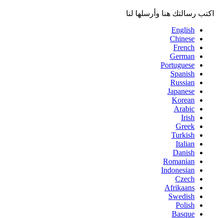
اكتب رسالتك هنا وأرسلها لنا
English
Chinese
French
German
Portuguese
Spanish
Russian
Japanese
Korean
Arabic
Irish
Greek
Turkish
Italian
Danish
Romanian
Indonesian
Czech
Afrikaans
Swedish
Polish
Basque