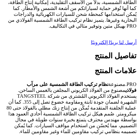
الطاقة الشمسية، بدلاً من الأسقف التقليدية، إمكانية إنتاج الطاقة،
كما أنها تُوفر حماية لسياراتكم من أشعة الشمس والأمطار. كما
يُمكن استخدامها كمحطة شحن للسيارات الكهربائية والدراجات
البخارية وغيرها. يتميز نظام تركيب الطاقة الشمسية الفولاذي من
PRO بهيكل متين وتوفير مثالي في التكاليف.
أرسل لنا بريدًا إلكترونيًا
تفاصيل المنتج
علامات المنتج
PRO.مصنوعة
نظام تركيب الطاقة الشمسية على مرآب
فولاذي
مصنوع من الفولاذ الكربوني المجلفن بالغمس الساخن.
يستخدم الفولاذ الكربوني المُشترى من شركة TANGSTEEL
الشهيرة لضمان جودة ثابتة ومقاومة خضوع تصل إلى 355. كما أن
عملية الجلفنة المتقدمة تُمكّن من إنتاج زنك مطلي بالفولاذ حتى 80
ميكرومتر. صُمم هيكل تركيب الطاقة الشمسية أحادي العمود هذا
بواسطة مهندس محترف يتمتع بخبرة سنوات طويلة في مجال
التصميم، مما يُحسّن من استخدام مواقف السيارات. كما يُمكن
تصميمه بنظامي تركيب مقاومين للماء وغير مقاومين للماء.