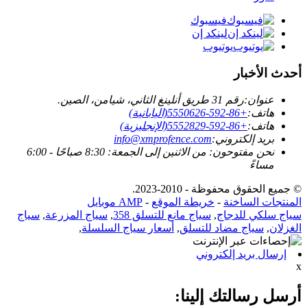
فيسبوك
لينكد إن
يوتيوب
أحدث الأخبار
عنوان:
رقم 31 طريق أنلينغ الثاني، شيامن، الصين.
هاتف:
+86-592-5550626(اليابانية)
هاتف:
+86-592-5552829(الإنجليزية)
بريد إلكتروني:
info@xmprofence.com
نحن مفتوحون: من الاثنين إلى الجمعة: 8:30 صباحًا - 6:00
مساءً
© جميع الحقوق محفوظة - 2010-2023.
المنتجات الساخنة
-
خريطة الموقع
-
AMP موبايل
سياج سلكي للدجاج
,
سياج مانع للتسلق 358
,
سياج المزرعة
,
سياج
الغزلان
,
سياج مضاد للتسلق
,
أسعار سياج السلسلة
,
إرسال بريد إلكتروني
x
أرسل رسالتك إلينا: