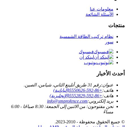
معلومات عنا
الأسئلة الشائعة
منتجات
نظام تركيب الطاقة الشمسية
سور
فيسبوك
لينكد إن
يوتيوب
أحدث الأخبار
عنوان:
رقم 31 طريق أنلينغ الثاني، شيامن، الصين.
هاتف:
+86-592-5550626(اليابانية)
هاتف:
+86-592-5552829(الإنجليزية)
بريد إلكتروني:
info@xmprofence.com
نحن مفتوحون: من الاثنين إلى الجمعة: 8:30 صباحًا - 6:00
مساءً
© جميع الحقوق محفوظة - 2010-2023.