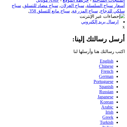
المنتجات الساخنة
-
خريطة الموقع
-
AMP موبايل
أسعار سياج السلسلة
,
سياج الغزلان
,
سياج مضاد للتسلق
,
سياج
سلكي للدجاج
,
سياج المزرعة
,
سياج مانع للتسلق 358
,
إرسال بريد إلكتروني
x
أرسل رسالتك إلينا:
اكتب رسالتك هنا وأرسلها لنا
English
Chinese
French
German
Portuguese
Spanish
Russian
Japanese
Korean
Arabic
Irish
Greek
Turkish