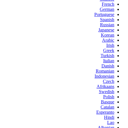
French
German
Portuguese
Spanish
Russian
Japanese
Korean
Arabic
Irish
Greek
Turkish
Italian
Danish
Romanian
Indonesian
Czech
Afrikaans
Swedish
Polish
Basque
Catalan
Esperanto
Hindi
Lao
Albanian