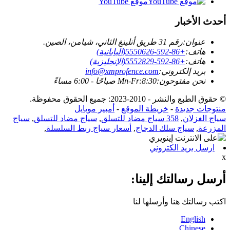
موقع YouTube
أحدث الأخبار
عنوان:
رقم 31 طريق أنلينغ الثاني، شيامن، الصين.
هاتف:
+86-592-5550626(اليابانية)
هاتف:
+86-592-5552829(الإنجليزية)
بريد إلكتروني:
info@xmprofence.com
نحن مفتوحون:Mn-Fr:8:30 صباحًا - 6:00 مساءً
© حقوق الطبع والنشر - 2010-2023: جميع الحقوق محفوظة.
منتوجات جديدة
-
خريطة الموقع
-
أمبير موبايل
سياج الغزلان
,
358 سياج مضاد للتسلق
,
سياج مضاد للتسلق
,
سياج
المزرعة
,
سياج سلك الدجاج
,
أسعار سياج ربط السلسلة
,
ارسل بريد الكتروني
x
أرسل رسالتك إلينا:
اكتب رسالتك هنا وأرسلها لنا
English
Chinese