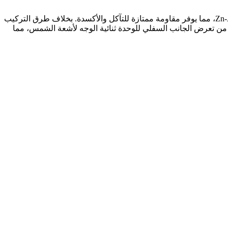
توفر شركة PRO.ENERGY هيكل التثبيت الأرضي لتركيب الوحدة ثنائية الوجه، المصنوع من الفولاذ الكربوني S350GD المعالج بسطح Zn-Al-Mg، مما يوفر مقاومة ممتازة للتآكل والأكسدة. بخلاف طرق التركيب
ن من تعرض الجانب السفلي للوحدة ثنائية الوجه لأشعة الشمس، مما