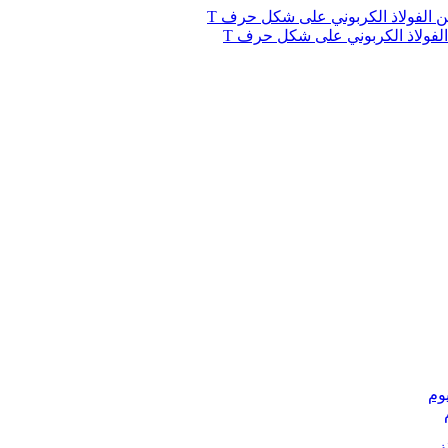
لفولاذ الكربوني على شكل حرف T