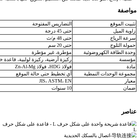
مواصفة
تثبيت الموقع
التضاريس المفتوحة
زاوية الميل
حتى 45 درجة
سرعة الرياح
حتى 48 م/ث
حمولة الثلوج
حتى 20 سم
وحدة الطاقة الكهروضوئية
مؤطرة، غير مؤطرة
مؤسسة
ركيزة أرضية، ركيزة لولبية، قاعدة خ
مادة
فولاذ HDG، فولاذ Zn-Al-Mg
مجموعة الوحدات النمطية
أي تخطيط حتى حالة الموقع
معيار
JIS، ASTM، EN
ضمان
10 سنوات
عناصر