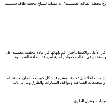
لق عليه أيضًا اسم "سياج محطة الطاقة الشمسية".إنه مشابه لسياج محطة طاقة شمسية
نه نوع من سياج شبكي سلكي ملحوم مصنوع من أسلاك فولاذية عالية الجودة تمت معالجتها باللحام أولاً ثم باستخدام آلة الثني لصنع شكل V في الأعلى والأسفل.أخيرًا، قم بإنهائها في مادة مجلفنة مغمسة على
كي سلكي متين وعالي القوة ويستخدم في الغالب كحواجز أمنية لمزرعة الطاقة الشمسية
دة منفصلة لتقليل تكلفة المشروع بشكل كبير مع ضمان الاستخدام
والمجمعات الصناعية ومواقف السيارات والطرق وما إلى ذلك.
سيارات، وعزل الطرق.