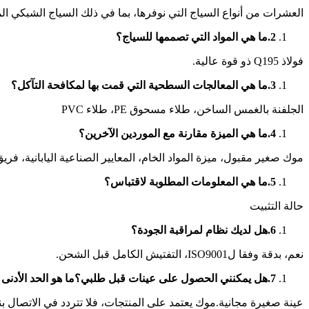
العشرات من أنواع السياج التي نوفرها، بما في ذلك السياج الشبكي الم
2.
ما هي المواد التي تصممها للسياج؟
فولاذ Q195 ذو قوة عالية.
3.
ما هي المعالجات السطحية التي قمت بها لمكافحة التآكل؟
الجلفنة بالغمس الساخن، طلاء مسحوق PE، طلاء PVC
4.
ما هي الميزة مقارنة مع الموردين الآخرين؟
موك صغير مقبول، ميزة المواد الخام، المعايير الصناعية اليابانية، فريق
5.
ما هي المعلومات المطلوبة لاقتباس؟
حالة التثبيت
6.
هل لديك نظام لمراقبة الجودة؟
نعم، بدقة وفقا لISO9001، التفتيش الكامل قبل الشحن.
7.
هل يمكنني الحصول على عينات قبل طلبي؟ما هو الحد الأدنى 
عينة صغيرة مجانية.موك يعتمد على المنتجات، فلا تتردد في الاتصال ب