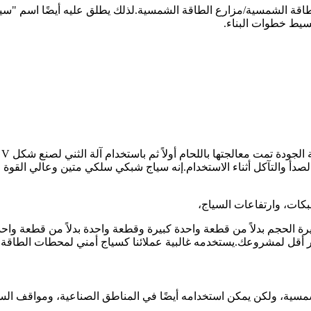
بكي سلكي ملحوم على شكل حرف M لمحطات الطاقة الشمسية/مزارع الطاقة الشمسية.لذلك يط
بسيط خطوات البناء.
إ
ول على طبقة من الزنك تبلغ حوالي 450 جم/م2 لتقليل الصدأ والتآكل أثناء الاستخدام.إنه سياج شب
ة الحجم بدلاً من قطعة واحدة كبيرة وقطعة واحدة بدلاً من قطعة واح
 أقل لمشروعك.يستخدمه غالبية عملائنا كسياج أمني لمحطات الطاقة 
شمسية، ولكن يمكن استخدامه أيضًا في المناطق الصناعية، ومواقف ال