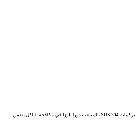
معالجة سلك كربون عالي الجودة مع قوة شد عالية، وإنهاءه في المجلفن بالغمس الساخن للزنك المطلي بـ 450 جم / م 2، وتجميعه باستخدام تركيبات SUS 304.تلك تلعب دورا بارزا في مكافحة التآكل.يضمن